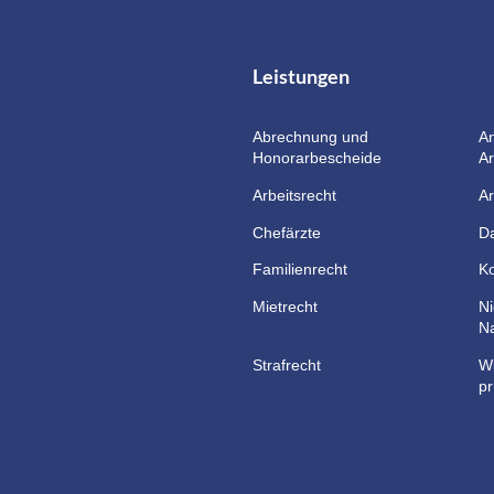
Leistungen
Abrechnung und
An
Honorarbescheide
Ar
Arbeitsrecht
Ar
Chefärzte
D
Familienrecht
K
Mietrecht
N
N
Strafrecht
Wi
pr