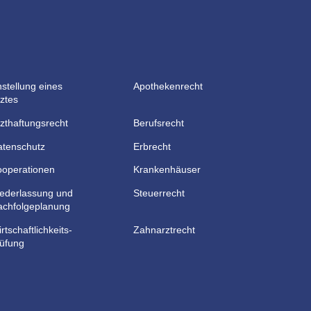
stellung eines
Apothekenrecht
ztes
zthaftungsrecht
Berufsrecht
atenschutz
Erbrecht
ooperationen
Krankenhäuser
iederlassung und
Steuerrecht
achfolgeplanung
rtschaft­lichkeits­
Zahnarztrecht
üfung