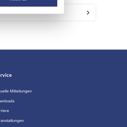
rvice
uelle Mitteilungen
wnloads
riere
ranstaltungen