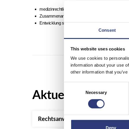
medizinrechtliche Tiefe statt Beliebigkeit
Zusammenarbeit auf Augenhöhe
Entwicklung statt Stillstand
Consent
This website uses cookies
We use cookies to personalis
information about your use of
other information that you’ve
Consent
Stellenan
Aktuelle
Selection
Necessary
Rechtsanwältin / Rechtsanwalt (m/
Deny