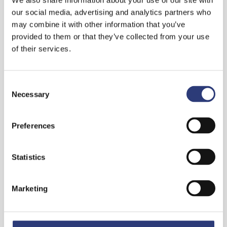
We also share information about your use of our site with
Auftraggebern besteht die Möglichkeit der
our social media, advertising and analytics partners who
außergerichtlichen Streitschlichtung bei der
may combine it with other information that you’ve
Schlichtungsstelle der Rechtsanwaltschaft, Rauchstraße 26
provided to them or that they’ve collected from your use
in 10787 Berlin, www.s-d-r.org.
of their services.
Ferner besteht die Möglichkeit eines Schlichtungsverfahren
bei der zuständigen Rechtsanwaltskammer (gemäß § 73
Abs. 2 Nr. 3 i.V.m. § 73 Abs. 5 BRAO).
Consent
Praxisrecht - Dr. Fürstenberg & Partner – Rechtsanwälte
Necessary
Selection
sind grundsätzlich bereit, an Streitbeilegungsverfahren bei
der Schlichtungsstelle der Rechtsanwaltschaft oder bei der
Preferences
zuständigen Rechtsanwaltskammer teilzunehmen.
Redaktionelle Angaben auf dieser Homepage erfolgen zu
Statistics
allgemeinen Informationszwecken und stellen keine
rechtliche Beratung dar.
Marketing
Die Haftung für durch die Nutzung entstehende Schäden
wird ausgeschlossen, sofern der Schaden nicht durch
Vorsatz oder grobe Fahrlässigkeit verursacht wurde und