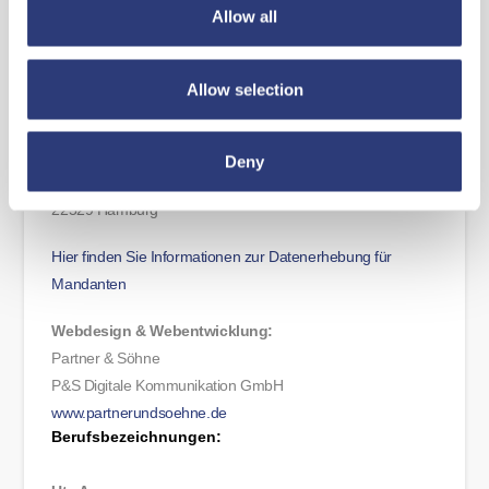
Allow all
nicht Schäden aus der Verletzung des Lebens, des Körpers
oder der Gesundheit berührt sind.
Allow selection
Herausgeber und verantwortlich im Sinne des Presserechts
(ViSdP):
Praxisrecht - Dr. Fürstenberg & Partner - Rechtsanwälte
Deny
Lokstedter Steindamm 35
22529 Hamburg
Hier finden Sie Informationen zur Datenerhebung für
Mandanten
Webdesign & Webentwicklung:
Partner & Söhne
P&S Digitale Kommunikation GmbH
www.partnerundsoehne.de
Berufsbezeichnungen: