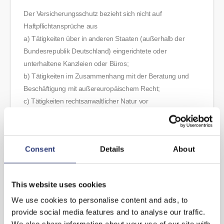
Der Versicherungsschutz bezieht sich nicht auf
Haftpflichtansprüche aus
a) Tätigkeiten über in anderen Staaten (außerhalb der
Bundesrepublik Deutschland) eingerichtete oder
unterhaltene Kanzleien oder Büros;
b) Tätigkeiten im Zusammenhang mit der Beratung und
Beschäftigung mit außereuropäischem Recht;
c) Tätigkeiten rechtsanwaltlicher Natur vor
außereuropäischen Gerichten.
Im Übrigen ist der Versicherungsschutz gegeben.
Consent
Details
About
Hinweis zur außergerichtlichen Streitbeilegung:
Plattform der EU zur außergerichtlichen Online-
Streitbeilegung:
This website uses cookies
http://ec.europa.eu/consumers/odr/
We use cookies to personalise content and ads, to
provide social media features and to analyse our traffic.
Bei Streitigkeiten zwischen Rechtsanwälten und ihren