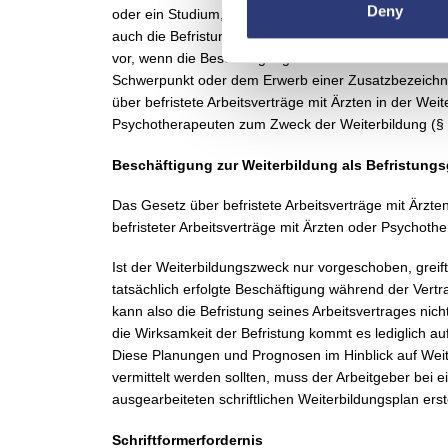
Deny
oder ein Studium, um den Übergang des Arbeitnehmer
auch die Befristung im Rahmen eines gerichtlichen Ver
vor, wenn die Beschäftigung des Arztes/der Ärztin se
Schwerpunkt oder dem Erwerb einer Zusatzbezeichnun
über befristete Arbeitsverträge mit Ärzten in der Wei
Psychotherapeuten zum Zweck der Weiterbildung (§ 
Beschäftigung zur Weiterbildung als Befristung
Das Gesetz über befristete Arbeitsverträge mit Ärzte
befristeter Arbeitsverträge mit Ärzten oder Psychothe
Ist der Weiterbildungszweck nur vorgeschoben, greift
tatsächlich erfolgte Beschäftigung während der Vertr
kann also die Befristung seines Arbeitsvertrages nich
die Wirksamkeit der Befristung kommt es lediglich a
Diese Planungen und Prognosen im Hinblick auf Weite
vermittelt werden sollten, muss der Arbeitgeber bei 
ausgearbeiteten schriftlichen Weiterbildungsplan ers
Schriftformerfordernis