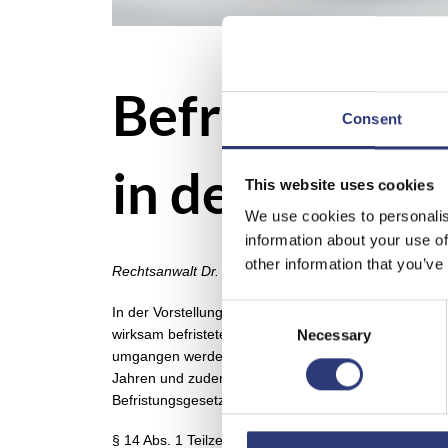
Befristung v
Consent
in der Weite
This website uses cookies
We use cookies to personalis
information about your use of
other information that you’ve
Rechtsanwalt Dr. Bernhard Debong
Consent
In der Vorstellung des Gesetzgebers ist der unbefris
wirksam befristeten Arbeitsvertrag das Arbeitsverhä
Selection
Necessary
umgangen werden. Vor diesem Hintergrund gilt: Ohne 
Jahren und zudem nur zulässig, wenn mit demselben Ar
Befristungsgesetz).
§ 14 Abs. 1 Teilzeit- und Befristungsgesetz enthält 