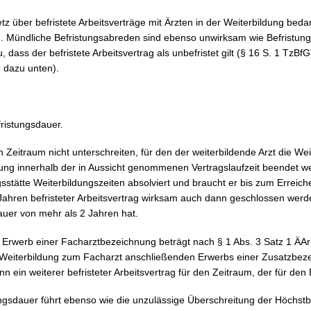
z über befristete Arbeitsverträge mit Ärzten in der Weiterbildung bedar
G). Mündliche Befristungsabreden sind ebenso unwirksam wie Befristung
, dass der befristete Arbeitsvertrag als unbefristet gilt (§ 16 S. 1 TzB
e dazu unten).
fristungsdauer.
 Zeitraum nicht unterschreiten, für den der weiterbildende Arzt die Wei
dung innerhalb der in Aussicht genommenen Vertragslaufzeit beendet we
stätte Weiterbildungszeiten absolviert und braucht er bis zum Erreich
 Jahren befristeter Arbeitsvertrag wirksam auch dann geschlossen werd
auer von mehr als 2 Jahren hat.
m Erwerb einer Facharztbezeichnung beträgt nach § 1 Abs. 3 Satz 1 Ä
 Weiterbildung zum Facharzt anschließenden Erwerbs einer Zusatzbez
n ein weiterer befristeter Arbeitsvertrag für den Zeitraum, der für den
ngsdauer führt ebenso wie die unzulässige Überschreitung der Höchstb