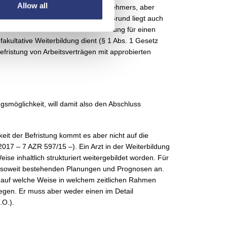
Allow all
ur Vertretung eines anderen Arbeitnehmers, aber
 Ärztin rechtfertigender sachlicher Grund liegt auch
harzt oder dem Erwerb einer Anerkennung für einen
ultative Weiterbildung dient (§ 1 Abs. 1 Gesetz
Befristung von Arbeitsverträgen mit approbierten
gsmöglichkeit, will damit also den Abschluss
eit der Befristung kommt es aber nicht auf die
2017 – 7 AZR 597/15 –). Ein Arzt in der Weiterbildung
se inhaltlich strukturiert weitergebildet worden. Für
s insoweit bestehenden Planungen und Prognosen an.
e auf welche Weise in welchem zeitlichen Rahmen
rlegen. Er muss aber weder einen im Detail
.O.).