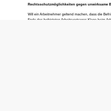
Rechtsschutzmöglichkeiten gegen unwirksame B
Will ein Arbeitnehmer geltend machen, dass die Befr
Ende des befristeten Arbeitsvertrages Klage beim Arbe
TzBfG). In der Regel empfiehlt es sich jedoch, diese 
erstinstanzliches Urteil des Arbeitsgerichts möglichs