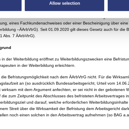
Allow selection
s in eine Anschlussbeschäftigung zu erleichtern, die Beschäftigung z
gleichs. Ein die Befristung eines Arbeitsvertrages mit einem Arzt/einer
iner/ihrer zeitlich und inhaltlich strukturierten Weiterbildung zum Fac
g, eines Fachkundenachweises oder einer Bescheinigung über eine fak
terbildung –ÄArbVtrG). Seit 01.09.2020 gilt dieses Gesetz auch für die 
1 Abs. 7 ÄArbVtrG).
sgrund
n in der Weiterbildung eröffnet zu Weiterbildungszwecken eine Befristun
rapeuten in der Weiterbildung erleichtern.
 die Befristungsmöglichkeit nach dem ÄArbVtrG nicht. Für die Wirksamk
agslaufzeit an (so ausdrücklich Bundesarbeitsgericht, Urteil vom 14.06.
t wirksam mit dem Argument anfechten, er sei nicht in der gebotenen Wei
uf die zum Zeitpunkt des Abschlusses des befristeten Arbeitsvertrage
rbildungsziel und darauf, welche erforderlichen Weiterbildungsinhalt
einem Streit über die Wirksamkeit der Befristung dem Arbeitsgericht da
tellen noch einen solchen in den Arbeitsvertrag aufnehmen (so BAG a.a