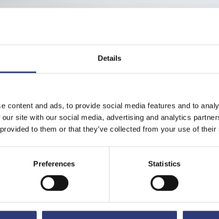
on Arbeitsverträge
Details
rbildung
e content and ads, to provide social media features and to analy
 our site with our social media, advertising and analytics partn
 provided to them or that they’ve collected from your use of their
tete Arbeitsvertrag der Regelfall und der befristete der nur mit Einsch
ltnis mit Fristablauf endet, ohne dass Beendigungsgründe geprüft werd
Preferences
Statistics
einen gesetzlich anerkannten Sachgrund ist die kalendermäßige Befris
beitgeber zuvor noch kein befristetes oder unbefristetes Arbeitsverhäl
eine Aufzählung zulässiger Befristungsgründe. Dazu gehören beispielswe