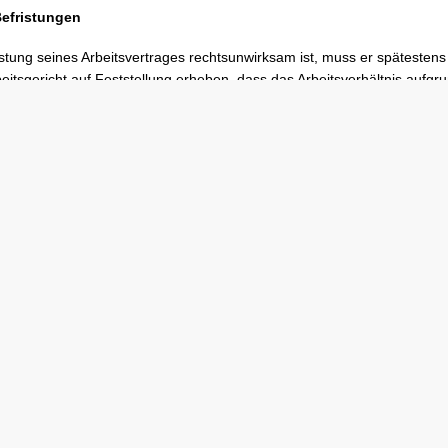
efristungen
istung seines Arbeitsvertrages rechtsunwirksam ist, muss er späteste
itsgericht auf Feststellung erheben, dass das Arbeitsverhältnis aufgrun
sog. Entfristungsklage bereits zu einem früheren Zeitpunkt zu erheben, 
t die nahtlose Weiterbeschäftigung über das Fristende hinaus sichern.
Über uns
Se
Unsere Anwälte
Akt
Unsere Standorte
Do
Unsere Philosophie
Kar
Ve