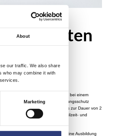
n mit Ärzten
About
se our traffic. We also share
ers who may combine it with
 services.
ränkungen zulässige Ausnahmefall. Da bei einem
en, könnte mit der Befristung Kündigungsschutz
Marketing
tung eines Arbeitsvertrages nur bis zur Dauer von 2
tnis bestanden hat (§ 14 Abs. 2 Teilzeit- und
ise die Befristung im Anschluss an eine Ausbildung