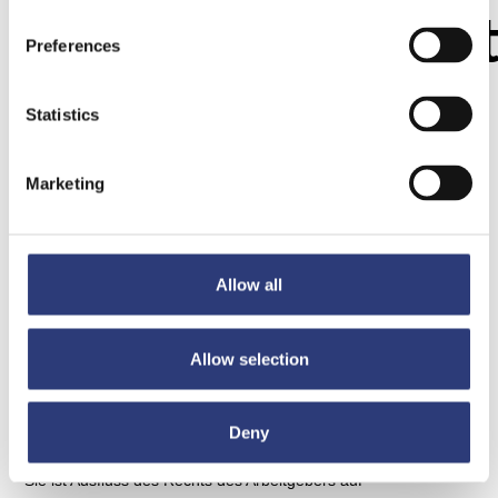
Schwangerschaf
Preferences
Statistics
Rain Natalie Köhler und stud. iur. Lea Deger
1. Einleitung
Marketing
Gemäß § 17 I Mutterschutzgesetz (MuSchG) ist die Kündigung
gegenüber einer Frau während ihrer Schwangerschaft
grundsätzlich unzulässig. Wie jeder Grundsatz hat jedoch auch
Allow all
dieser eine Ausnahme. In diesem Fall findet sich die Ausnahme
in dem zweiten Absatz desselben Paragraphen.
Gemäß § 17 II MuSchG kann in besonderen Fällen, welche
Allow selection
nicht mit dem Zustand der Frau in der Schwangerschaft in
Zusammenhang stehen, die dafür zuständige oberste
Landesbehörde die Kündigung für zulässig erklären. Die
Deny
Existenz dieser Ausnahme ist verfassungsrechtlich erforderlich.
Sie ist Ausfluss des Rechts des Arbeitgebers auf