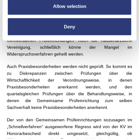
Abgabe der Sammelerklärung und dem Verschicken der
Allow selection
Honorarbescheide liegen nur wenige Monate – wird das
Prüfverfahren eher oberflächlich geführt.
Deny
Eine effektive Anhörung findet nicht statt. Bedenken hinsichtlich
der Rechtmäßigkeit dieser Praxis haben weder die
Gemeinsamen Prüfeinrichtungen noch die Kassenärztliche
Vereinigung, schließlich könne der Mangel im
Widerspruchsverfahren geheilt werden.
Auch Praxisbesonderheiten werden nicht geprüft. So kommt es
zu Diskrepanzen zwischen Prüfungen über die
Wirtschaftlichkeit der Verordnungsweise, in denen
Praxisbesonderheiten anerkannt werden, und den
quartalsgleichen Prüfungen über die Behandlungsweise, in
denen die Gemeinsame Prüfeinrichtung zum selben
Sachverhalt keine Praxisbesonderheiten anerkennt.
Der von den Gemeinsamen Prüfeinrichtungen sozusagen im
„Schnellverfahren“ ausgeworfene Regress wird von der KV im
Honorarbescheid direkt umgesetzt, gleichgültig, ob