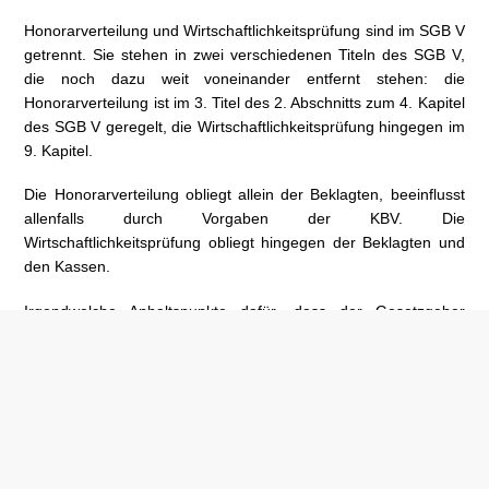
Honorarverteilung und Wirtschaftlichkeitsprüfung sind im SGB V
getrennt. Sie stehen in zwei verschiedenen Titeln des SGB V,
die noch dazu weit voneinander entfernt stehen: die
Honorarverteilung ist im 3. Titel des 2. Abschnitts zum 4. Kapitel
des SGB V geregelt, die Wirtschaftlichkeitsprüfung hingegen im
9. Kapitel.
Die Honorarverteilung obliegt allein der Beklagten, beeinflusst
allenfalls durch Vorgaben der KBV. Die
Wirtschaftlichkeitsprüfung obliegt hingegen der Beklagten und
den Kassen.
Irgendwelche Anhaltspunkte dafür, dass der Gesetzgeber
„quartalsgleiche Prüfungen“ gegenüber sonstigen
Wirtschaftlichkeitsprüfungen privilegieren wollte, gibt es nicht
und lassen sich vor allem nicht der Entstehungsgeschichte
entnehmen.
Die These wäre auch nicht mit Sinn und Zweck des §§ 86 a
Abs. 1 S. 1 SGG, 106 Abs. 5 S. 4 SGB V in Einklang zu bringen.